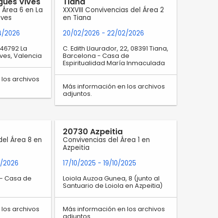
gües Vives
Tiana
l Área 6 en La
XXXVIII Convivencias del Área 2
ives
en Tiana
4/2026
20/02/2026
- 22/02/2026
 46792 La
C. Edith Llaurador, 22, 08391 Tiana,
ves, Valencia
Barcelona - Casa de
Espiritualidad María Inmaculada
los archivos
Más información en los archivos
adjuntos.
20730 Azpeitia
del Área 8 en
Convivencias del Área 1 en
Azpeitia
3/2026
17/10/2025
- 19/10/2025
 - Casa de
Loiola Auzoa Gunea, 8 (junto al
y
Santuario de Loiola en Azpeitia)
los archivos
Más información en los archivos
adjuntos.