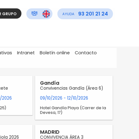
93 201 21 24
R GRUPO
AYUDA
ativas
Intranet
Boletín online
Contacto
Gandía
cete
Convivencias Gandía (Área 6)
9/2026
09/10/2026
- 12/10/2026
25)
Hotel Gandía Playa (Carrer de la
Devesa, 17)
MADRID
iola 2026
CONVIVENCIA ÁREA 3