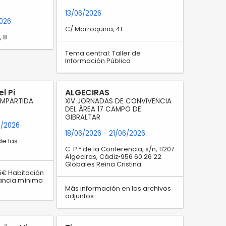
13/06/2026
2026
C/ Marroquina, 41
, 8
Tema central: Taller de
Información Pública
el Pi
ALGECIRAS
OMPARTIDA
XIV JORNADAS DE CONVIVENCIA
DEL ÁREA 17 CAMPO DE
GIBRALTAR
5/2026
18/06/2026
- 21/06/2026
de las
C. P.º de la Conferencia, s/n, 11207
Algeciras, Cádiz•956 60 26 22
Globales Reina Cristina
5€ Habitación
stancia mínima
Más información en los archivos
adjuntos.