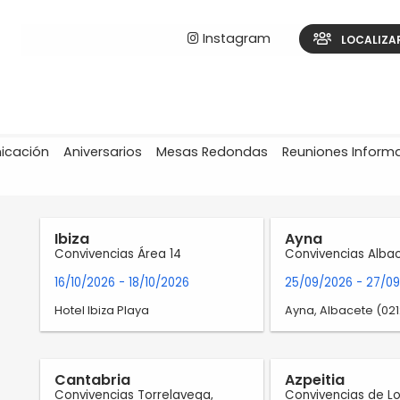
Instagram
LOCALIZA
icación
Aniversarios
Mesas Redondas
Reuniones Inform
INTRANET AL-ANON ESPAÑA
Convivencias
Ibiza
Ayna
Convivencias Área 14
Convivencias Alba
16/10/2026
- 18/10/2026
25/09/2026
- 27/0
Hotel Ibiza Playa
Ayna, Albacete (021
Cantabria
Azpeitia
Convivencias Torrelavega,
Convivencias de Lo