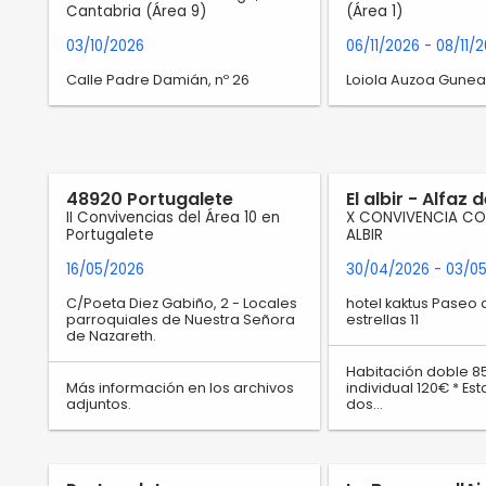
Cantabria (Área 9)
(Área 1)
03/10/2026
06/11/2026
- 08/11/
Calle Padre Damián, nº 26
Loiola Auzoa Gunea
48920 Portugalete
El albir - Alfaz d
II Convivencias del Área 10 en
X CONVIVENCIA C
Portugalete
ALBIR
16/05/2026
30/04/2026
- 03/0
C/Poeta Diez Gabiño, 2 - Locales
hotel kaktus Paseo 
parroquiales de Nuestra Señora
estrellas 11
de Nazareth.
Habitación doble 8
Más información en los archivos
individual 120€ * E
adjuntos.
dos…