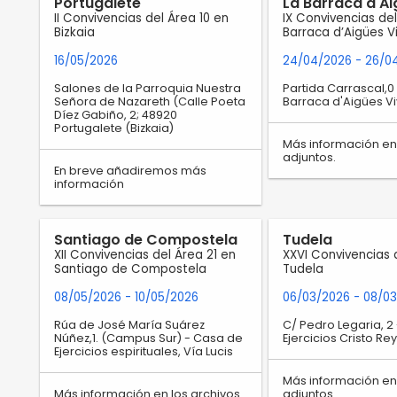
Portugalete
La Barraca d'Ai
II Convivencias del Área 10 en
IX Convivencias de
Bizkaia
Barraca d’Aigües V
16/05/2026
24/04/2026
- 26/0
Salones de la Parroquia Nuestra
Partida Carrascal,0
Señora de Nazareth (Calle Poeta
Barraca d'Aigües Vi
Díez Gabiño, 2; 48920
Portugalete (Bizkaia)
Más información en 
adjuntos.
En breve añadiremos más
información
Santiago de Compostela
Tudela
XII Convivencias del Área 21 en
XXVI Convivencias 
Santiago de Compostela
Tudela
08/05/2026
- 10/05/2026
06/03/2026
- 08/0
Rúa de José María Suárez
C/ Pedro Legaria, 2
Núñez,1. (Campus Sur) - Casa de
Ejercicios Cristo Re
Ejercicios espirituales, Vía Lucis
Más información en 
Más información en los archivos
adjuntos.