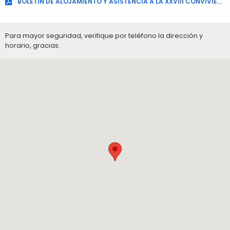
BOLETIN DE ALOJAMIENTO Y ASISTENCIA A LA XXVIII CONVIVIENCIA REGIONAL CANARIA 12 PASOS UNA VIDA
Para mayor seguridad, verifique por teléfono la dirección y
horario, gracias.