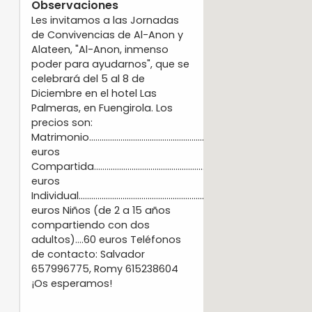
Observaciones
Les invitamos a las Jornadas
de Convivencias de Al-Anon y
Alateen, "Al-Anon, inmenso
poder para ayudarnos", que se
celebrará del 5 al 8 de
Diciembre en el hotel Las
Palmeras, en Fuengirola. Los
precios son:
Matrimonio.............................................................260
euros
Compartida.............................................................130
euros
Individual................................................................200
euros Niños (de 2 a 15 años
compartiendo con dos
adultos)....60 euros Teléfonos
de contacto: Salvador
657996775, Romy 615238604
¡Os esperamos!