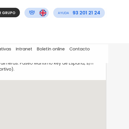
93 201 21 24
R GRUPO
AYUDA
ativas
Intranet
Boletín online
Contacto
Palmeras. Paseo Marítimo Rey de España, s/n
rtivo).