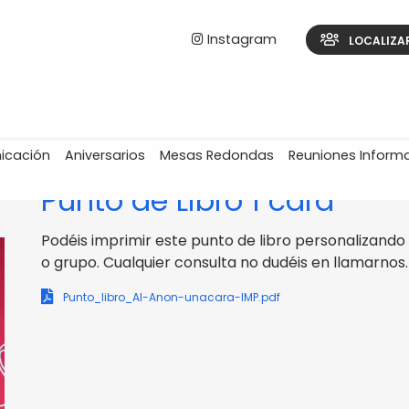
Instagram
LOCALIZA
icación
Aniversarios
Mesas Redondas
Reuniones Inform
INTRANET AL-ANON ESPAÑA / INFORMACIÓN PÚBLICA
Punto de Libro 1 cara
Podéis imprimir este punto de libro personalizando
o grupo. Cualquier consulta no dudéis en llamarnos.
Punto_libro_Al-Anon-unacara-IMP.pdf