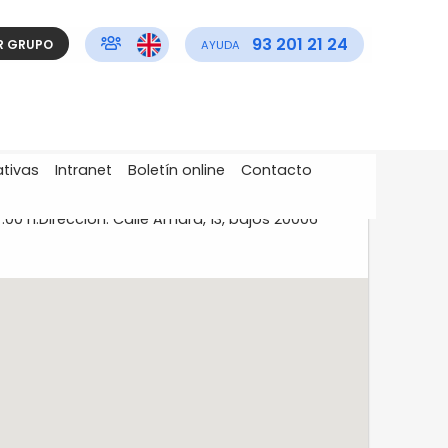
93 201 21 24
R GRUPO
AYUDA
ativas
Intranet
Boletín online
Contacto
:00 h.Dirección: Calle Amara, 13, bajos 20006